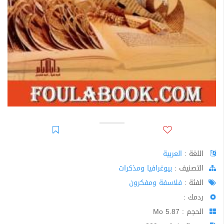
اللغة :
العربية
اﻟﺘﺼﻨﻴﻒ :
بيوغرافيا ومذكرات
الفئة :
فلاسفة ومفكرون
ردمك :
الحجم : 5.87 Mo