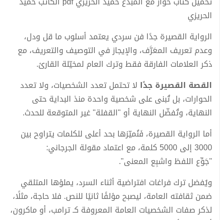
تحميل كتاب حوار مع المبدع حميد الحريزي pdf الكاتب حميد
الحريزي
الرواية القصيرة جدًا فن سردي يعتمد أسلوب ما قل ودل،
وعدم تعريف المعَرَّف، والإيجاز في التوصيف والتعريف، مع
ذكر العلامات الفارقة فقط وترك العام لمخيّلة القارئ.
القصة القصيرة جدًا
لا تحتمل تعدد الشخصيات، ولا تعدد
الحوارات، بل تُبنى على شخصية واحدة منذ البداية حتى
النهاية، وتُفضّل النهاية أو "القفلة" غير المتوقعة للحدث.
أما الرواية القصيرة، فَنُميّزها بحد أعلى للكلمات يتراوح بين
3000 إلى 5000 كلمة، مع اعتماد مقولة الجرجاني:
"جَوِّع اللفظ واشبِع المعنى".
ويُفضل ترك فراغات افتراضية أثناء السرد، يملؤها المتلقي
ضمن ثقافته العامة، ليصبح مؤلفًا ثانيًا للنص. فلا حاجة، مثلًا،
لذكر صفات الشخصيات العامة المعروفة كـ ترامب، أو ماكرون،