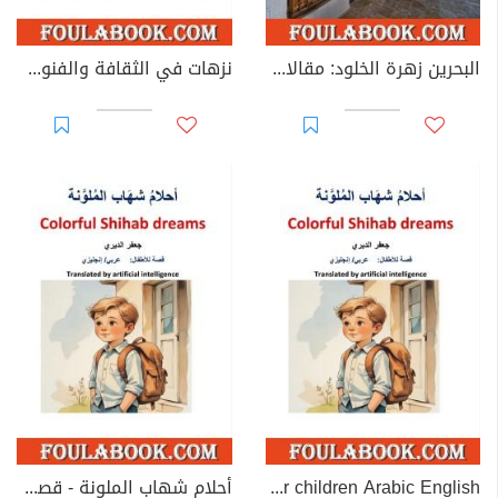
البحرين زهرة الخلود: مقالات مبسّطة للناشئة عن ماضي البحرين وتراثها
نزهات في الثقافة والفنون العراقية - حوارات ومتابعات ثقافية
Colorful Shihab dreams .. A story for children Arabic English
أحلام شهاب الملونة - قصة للأطفال: عربي/ إنجليزي