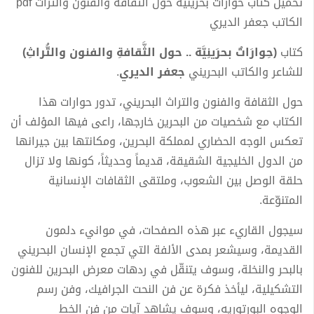
تحميل كتاب حوارات بحرينية حول الثقافة والفنون والتراث pdf
الكاتب جعفر الديري
كتاب
(حِوارَاتٌ بحرَينِيَّة .. حول الثَّقافةِ والفنون والتُّراثِ)
للشاعر والكاتب البحريني
جعفر الديري
.
حول الثقافة والفنون والتراث البحريني، تدور حوارات هذا
الكتاب مع شخصيات من البحرين خارجها، راعى فيها المؤلف أن
تعكس الوجه الحضاري لمملكة البحرين، ومكانتها بين جيرانها
من الدول الخليجية الشقيقة، قديماً وحديثاً، كونها ولا تزال
حلقة الوصل بين الشعوب، وملتقى الثقافات الإنسانية
المتنوّعة.
سيجول القاريء عبر هذه الصفحات، في موانيء دلمون
القديمة، وسيشعر بمدى الألفة التي تجمع الإنسان البحريني
بالبحر والنخلة، وسوف يتنقّل في ردهات معرض البحرين للفنون
التشكيلية، ليأخذ فكرة عن فن النحت الجرافيك، وفن رسم
الوجوه البورتوريه، وسوف يشاهد آيات من فن الخط