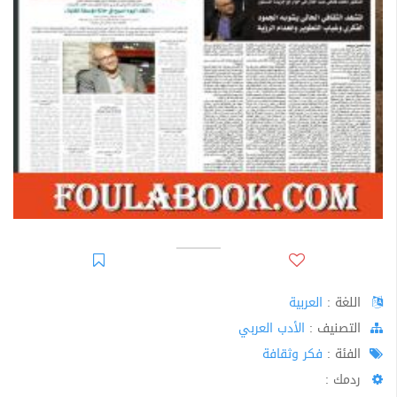
اللغة :
العربية
اﻟﺘﺼﻨﻴﻒ :
الأدب العربي
الفئة :
فكر وثقافة
ردمك :