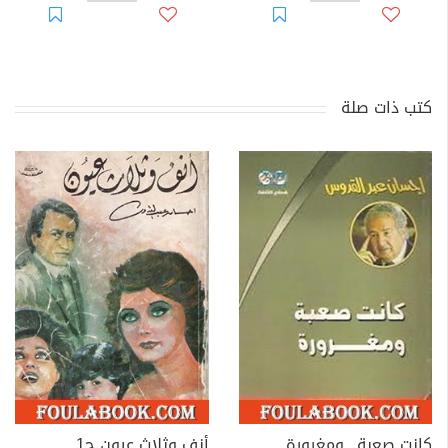
كتب ذات صلة
كانت صعبة.. ومغرورة
أنف وثلاث عيون ج1