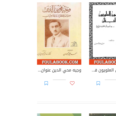
المسلمون العلويون في لبنان ... وأسأل التاريخ
وجيه محي الدين عنوان يقظة و وجه جيل