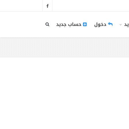
يد
دخول
حساب جديد