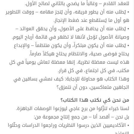
للعقد القادم – وغالباً ما يضحي بالثاني لصالح الأول.
• يُطلب منه أن يطور فريقه، وأن يُنجز مهامه – ووقت التطوير
هو أول ما يُستقطع عند ضغط الإنجاز.
• يُطلب منه أن يحافظ على الأصول، وأن يحقق العوائد –
وصيانة الأصول تؤجل لأنها لا تظهر في قائمة أرباح اليوم.
• يُطلب منه أن يكون مبتكراً، وأن يكون منتظماً – والإبداع
يحتاج فوضى صحية، والانتظام يحتاج هيكلاً صارماً.
هذه ليست معضلة نظرية. إنها معضلة تعاش يومياً في كل
مكتب، في كل اجتماع، في كل قرار.
وهذا الكتاب هو محاولة للإجابة: كيف نمشي بساقين في
اتجاهين متعاكسين، دون أن نتمزق؟
من نحن كي نكتب هذا الكتاب؟
لسنا خبراء تنزّلوا من برج عاجي ليوزعوا الوصفات الجاهزة.
بل نحن – أقصد أنا – من جمع إنتاج مجموعة من:
• الأكاديميين الذين درسوا النظريات وراجعوا الدراسات وحلّلوا
النماذج.