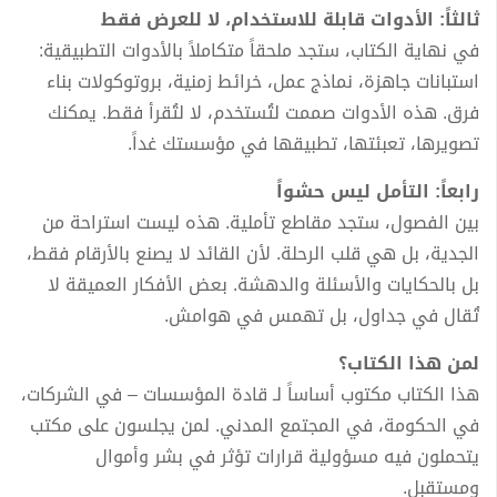
ثالثاً: الأدوات قابلة للاستخدام، لا للعرض فقط
في نهاية الكتاب، ستجد ملحقاً متكاملاً بالأدوات التطبيقية:
استبانات جاهزة، نماذج عمل، خرائط زمنية، بروتوكولات بناء
فرق. هذه الأدوات صممت لتُستخدم، لا لتُقرأ فقط. يمكنك
تصويرها، تعبئتها، تطبيقها في مؤسستك غداً.
رابعاً: التأمل ليس حشواً
بين الفصول، ستجد مقاطع تأملية. هذه ليست استراحة من
الجدية، بل هي قلب الرحلة. لأن القائد لا يصنع بالأرقام فقط،
بل بالحكايات والأسئلة والدهشة. بعض الأفكار العميقة لا
تُقال في جداول، بل تهمس في هوامش.
لمن هذا الكتاب؟
هذا الكتاب مكتوب أساساً لـ قادة المؤسسات – في الشركات،
في الحكومة، في المجتمع المدني. لمن يجلسون على مكتب
يتحملون فيه مسؤولية قرارات تؤثر في بشر وأموال
ومستقبل.