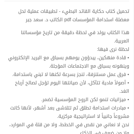
تحميل كتاب حكاية القائد البطيء - تطبيقات عملية لحل
معضلة استدامة المؤسسات pdf الكاتب د. سعد جبر
هذا الكتاب يولد في لحظة دقيقة من تاريخ مؤسساتنا
العربية.
لحظة نرى فيها:
• قادة منهكين، يبدؤون يومهم بسباق مع البريد الإلكتروني
وينهونه بسباق مع الاجتماعات المؤجلة.
• فرق عمل مستنزفة، تنجز بسرعة لكنها لا تبني باستدامة.
• أصولاً مادية تتآكل، لأن صيانتها اليوم تؤجل لصالح أرباح
الغد.
• ميزانيات تنمو لكن الروح المؤسسية تضمر.
• مبادرات استدامة تطلق ثم تتلاشى بعد أشهر، لأنها كانت
مشروعاً جانبياً لا استراتيجية مركزية.
نحن لا نعاني من نقص في الخطط، ولا من قلة في الموارد،
ولا من ضعف في الذكاء.