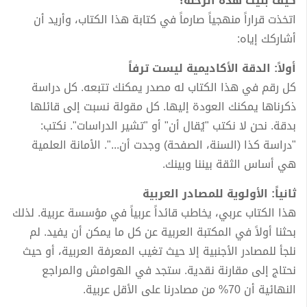
كيف بنيت هذه الرحلة؟
اتخذت قراراً منهجياً صارماً في كتابة هذا الكتاب، وأريد أن
أشاركك إياه:
أولاً: الدقة الأكاديمية ليست ترفاً
كل رقم في هذا الكتاب له مصدر يمكنك تتبعه. كل دراسة
ذكرناها يمكنك العودة إليها. كل مقولة نسبت إلى قائلها
بدقة. نحن لا نكتب "يُقال أن" أو "تشير الدراسات". نكتب:
"دراسة كذا (السنة، الصفحة) وجدت أن...". الأمانة العلمية
هي أساس الثقة بيننا وبينك.
ثانياً: الأولوية للمصادر العربية
هذا الكتاب عربي، يخاطب قائداً عربياً في مؤسسة عربية. لذلك
بحثنا أولاً في المكتبة العربية عن كل ما يمكن أن يفيد. لم
نلجأ للمصادر الأجنبية إلا حيث تغيب المعرفة العربية، أو حيث
نحتاج إلى مقارنة نقدية. ستجد في الهوامش والمراجع
النهائية أن 70% من مصادرنا على الأقل عربية.