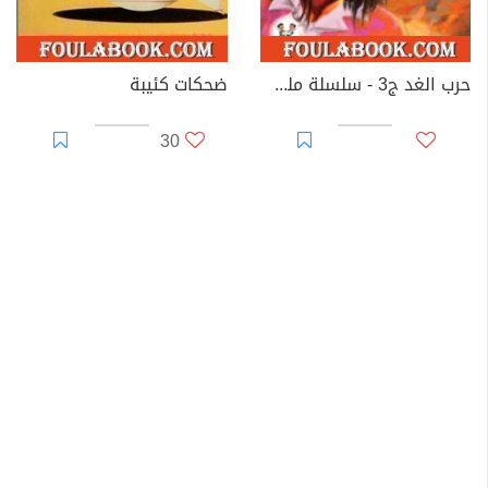
حرب الغد ج3 - سلسلة ملف المستقبل
ضحكات كئيبة
30