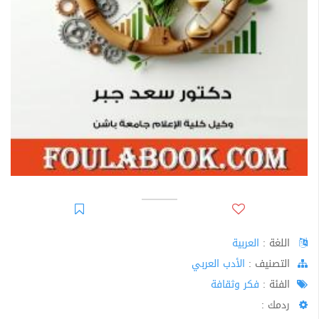
اللغة :
العربية
اﻟﺘﺼﻨﻴﻒ :
الأدب العربي
الفئة :
فكر وثقافة
ردمك :