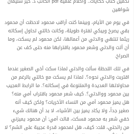
تحميل كتاب حكايات.. وأحلام علمية pdf الكاتب د. خير سليمان
شواهين
في يوم من الأيام، وبينما كنت أراقب محمود لاحظت أن محمود
بقي يصرخ ويبكي لفترة طويلة، وكانت خالتي تحاول إسكاته
ريثما تنتهي والدتي من أعمالها، لكن محمود لم يسكت، وما
أن أتت والدتي وشعر محمود باقترابها منه حتى كف عن
الصراخ.
في تلك اللحظة سألت والدتي لماذا سكت أخي الصغير عندما
اقتربت والدتي نحوه؟. لماذا لم يسكت مع خالتي بالرغم من
محاولاتها العديدة والمتنوعة في إسكاته؟. ما الرابط العجيب
بين محمود ووالدتي؟. كيف شعر محمود باقتراب أمي منه؟
هل يميز محمود أمي من النساء الأخريات؟ ولكن كيف أنه
صغير جداً، ولا يكاد يميز بين الأشياء، لا بد أن هنالك شيء
خفي شعر به محمود فسكت، قالت أمي: أن محمود يميزني
من رائحتي، قلت: كيف، هل لمحمود قدرة عجيبة على الشم؟ لا