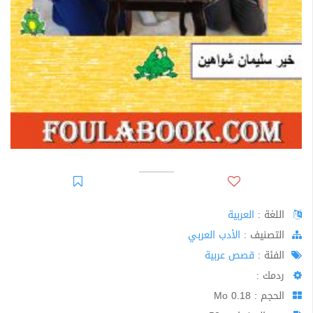
اللغة :
العربية
اﻟﺘﺼﻨﻴﻒ :
الأدب العربي
الفئة :
قصص عربية
ردمك :
الحجم : 0.18 Mo