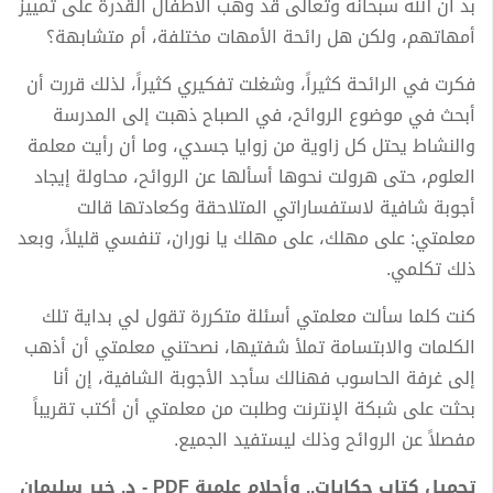
بد أن الله سبحانه وتعالى قد وهب الأطفال القدرة على تمييز
أمهاتهم، ولكن هل رائحة الأمهات مختلفة، أم متشابهة؟
فكرت في الرائحة كثيراً، وشغلت تفكيري كثيراً، لذلك قررت أن
أبحث في موضوع الروائح، في الصباح ذهبت إلى المدرسة
والنشاط يحتل كل زاوية من زوايا جسدي، وما أن رأيت معلمة
العلوم، حتى هرولت نحوها أسألها عن الروائح، محاولة إيجاد
أجوبة شافية لاستفساراتي المتلاحقة وكعادتها قالت
معلمتي: على مهلك، على مهلك يا نوران، تنفسي قليلاً، وبعد
ذلك تكلمي.
كنت كلما سألت معلمتي أسئلة متكررة تقول لي بداية تلك
الكلمات والابتسامة تملأ شفتيها، نصحتني معلمتي أن أذهب
إلى غرفة الحاسوب فهنالك سأجد الأجوبة الشافية، إن أنا
بحثت على شبكة الإنترنت وطلبت من معلمتي أن أكتب تقريباً
مفصلاً عن الروائح وذلك ليستفيد الجميع.
تحميل كتاب حكايات.. وأحلام علمية PDF - د. خير سليمان