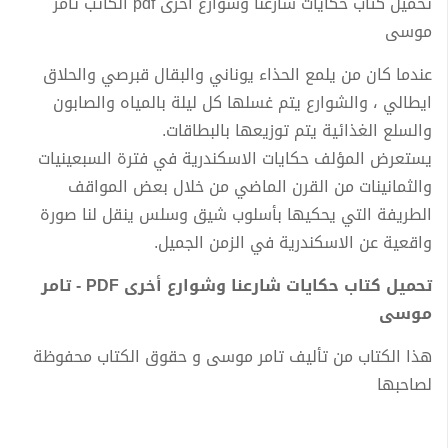
تحميل كتاب حكايات شارعنا وشوارع أخرى pdf الكاتب تامر
موسى
عندما كان من يلمع الحذاء يوناني والبقال قبرصي والحلاق
ايطالي ، والشوارع يتم غسلها كل ليلة بالمياه والصابون
والسلع الغذائية يتم توزيعها بالبطاقات.
يستعرض المؤلف حكايات الاسكندرية في فترة السبعينيات
والثمانينات من القرن الماضي من خلال بعض المواقف
الطريفة التي يحكيها بأسلوب شيق وسلس ينقل لنا صورة
واقعية عن الاسكندرية في الزمن الجميل.
تحميل كتاب حكايات شارعنا وشوارع أخرى PDF - تامر
موسى
هذا الكتاب من تأليف تامر موسى و حقوق الكتاب محفوظة
لصاحبها