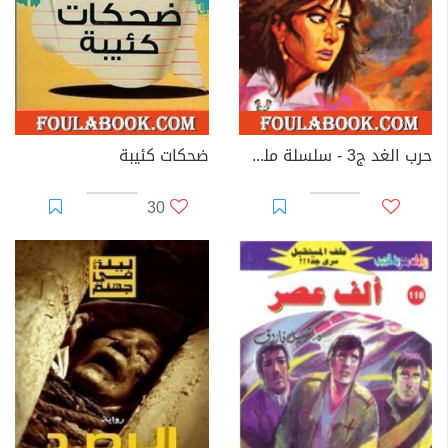
حرب الغد ج3 - سلسلة ملف المستقبل
ضحكات كئيبة
30