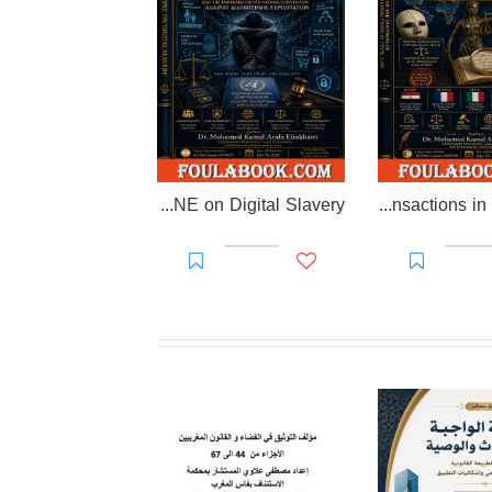
EL-RAKHAWI DOCTRINE on Digital Slavery
EL RAKHAWI MIND on the Doctrine of Simulation and Sham Transactions in Civil Law