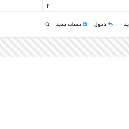
يد
دخول
حساب جديد