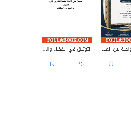
الوصية الواجبة بين الميراث والوصية: دراسة في الطبيعة القانونية والأساس التشريعي وإشكاليات التطبيق
التوثيق في القضاء والقانون المغربيين - الأجزاء من 44 إلى 67