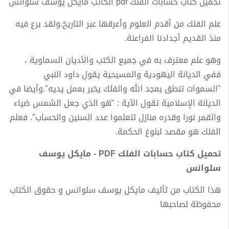
تحميل كتاب حسابات الفلك pdf الكاتب مايكل يوسف سلوانس
علم الفلك من أقدم العلوم وأعرقها عبر التاريخ.ولقد برع فيه
منذ القديم أجدادنا الفراعنة.
وهو علم معترف به في جميع الكتب والأديان السماوية ،
ففي الديانة اليهودية والمسيحية يقول داود النبي
"السموات تنطق بمجد الله والفلك يخبر بعمل يديه".وأيضا في
الديانة الإسلامية تقول الآية : "هو الذي جعل الشمس ضياء
والقمر نورا وقدره منازل لتعلموا عدد السنين والحساب". فعلم
الفلك هو مقصد لبلوغ الحكمة.
تحميل كتاب حسابات الفلك PDF - مايكل يوسف
سلوانس
هذا الكتاب من تأليف مايكل يوسف سلوانس و حقوق الكتاب
محفوظة لصاحبها