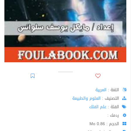
اللغة :
العربية
اﻟﺘﺼﻨﻴﻒ :
العلوم والطبيعة
الفئة :
علم الفلك
ردمك :
الحجم : 0.86 Mo