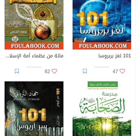
101 لغز بربروسا
مائة من عظماء أمة الإسلام غيروا مجرى التاريخ
82
47