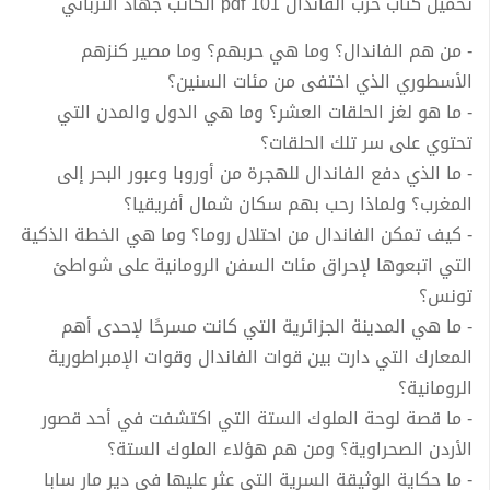
تحميل كتاب حرب الفاندال 101 pdf الكاتب جهاد الترباني
- من هم الفاندال؟ وما هي حربهم؟ وما مصير كنزهم
الأسطوري الذي اختفى من مئات السنين؟
- ما هو لغز الحلقات العشر؟ وما هي الدول والمدن التي
تحتوي على سر تلك الحلقات؟
- ما الذي دفع الفاندال للهجرة من أوروبا وعبور البحر إلى
المغرب؟ ولماذا رحب بهم سكان شمال أفريقيا؟
- كيف تمكن الفاندال من احتلال روما؟ وما هي الخطة الذكية
التي اتبعوها لإحراق مئات السفن الرومانية على شواطئ
تونس؟
- ما هي المدينة الجزائرية التي كانت مسرحًا لإحدى أهم
المعارك التي دارت بين قوات الفاندال وقوات الإمبراطورية
الرومانية؟
- ما قصة لوحة الملوك الستة التي اكتشفت في أحد قصور
الأردن الصحراوية؟ ومن هم هؤلاء الملوك الستة؟
- ما حكاية الوثيقة السرية التي عثر عليها في دير مار سابا