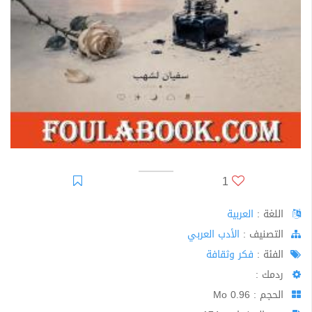
1
اللغة :
العربية
اﻟﺘﺼﻨﻴﻒ :
الأدب العربي
الفئة :
فكر وثقافة
ردمك :
الحجم : 0.96 Mo