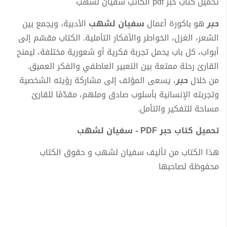
تحميل كتاب حبر pdf الكاتب سفيان لشهب
حبر
هو باكورة أعمال
سفيان لشهب
الأدبية، ويجمع بين
الشعر، الغزل، الخواطر والأفكار التأملية. الكتاب مقسّم إلى
أبواب، كل باب يحمل تجربة فكرية أو شعورية مختلفة، ليمنح
القارئ رحلة ممتعة بين التعبير العاطفي والفكر العميق.
من خلال
حبر
، يسعى المؤلف إلى مشاركة رؤيته الشخصية
وتجربته الإنسانية بأسلوب صادق وملهم، مقدّمًا للقارئ
مساحة للتفكير والتأمل.
تحميل كتاب حبر PDF - سفيان لشهب
هذا الكتاب من تأليف سفيان لشهب و حقوق الكتاب
محفوظة لصاحبها