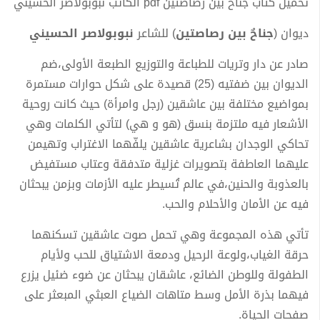
تحميل كتاب جناح بين رصاصتين pdf الكاتب نبوبولاصر الحسيني
ديوان (
جناحٌ بين رصاصتين
) للشاعر
نبوبولاصر الحسيني
صادر عن دار وتريات للطباعة والتوزيع الطبعة الأولى،ضم
الديوان بين ضفتيه (25) قصيدة على شكل حوارات مستمرة
بمواضيع مختلفة بين عاشقين (رجل وامرأة) حيث كانت روحية
الأشعار فيه ملتزمة بنسق (هو و هي) لتأتي الكلمات وهي
تحاكي الوجدان بشاعرية عاشقين يلفّهما الاغتراب وتهيمن
عليهما العاطفة بتصويرات غزلية متدفقة وعتاب مستفيض
بالعذوبة والحنين،في عالم تُسيطر عليه الأزمات وبزمن يبحثان
فيه عن الأمان والأحلام والحب.
تأتي هذه المجموعة وهي تحمل صوت عاشقين تسكنهما
حرقة الغياب،ولوعة الرحيل ودمعة الاشتياق للحب ولأيام
الطفولة وللوطن الضائع، عاشقان يبحثان عن ضوء ضئيل يزرع
فيهما بذرة الأمل وسط متاهات الضياع العبثي المبعثر على
صفحات الحياة.