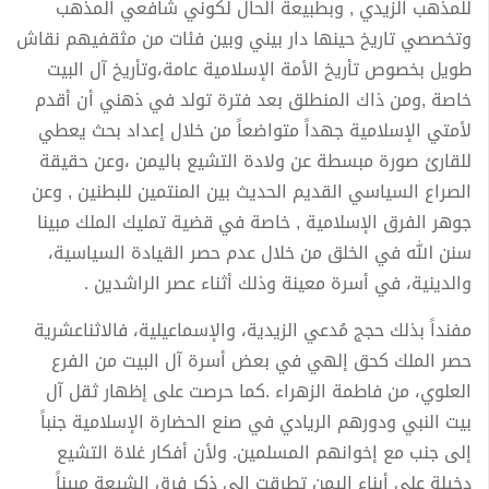
للمذهب الزيدي , وبطبيعة الحال لكوني شافعي المذهب
وتخصصي تاريخ حينها دار بيني وبين فئات من مثقفيهم نقاش
طويل بخصوص تأريخ الأمة الإسلامية عامة،وتأريخ آل البيت
خاصة ,ومن ذاك المنطلق بعد فترة تولد في ذهني أن أقدم
لأمتي الإسلامية جهداً متواضعاً من خلال إعداد بحث يعطي
للقارئ صورة مبسطة عن ولادة التشيع باليمن ،وعن حقيقة
الصراع السياسي القديم الحديث بين المنتمين للبطنين , وعن
جوهر الفرق الإسلامية , خاصة في قضية تمليك الملك مبينا
سنن الله في الخلق من خلال عدم حصر القيادة السياسية،
والدينية، في أسرة معينة وذلك أثناء عصر الراشدين .
مفنداً بذلك حجج مُدعي الزيدية، والإسماعيلية، فالاثناعشرية
حصر الملك كحق إلهي في بعض أسرة آل البيت من الفرع
العلوي، من فاطمة الزهراء .كما حرصت على إظهار ثقل آل
بيت النبي ودورهم الريادي في صنع الحضارة الإسلامية جنباً
إلى جنب مع إخوانهم المسلمين. ولأن أفكار غلاة التشيع
دخيلة على أبناء اليمن تطرقت إلى ذكر فرق الشيعة مبيناً