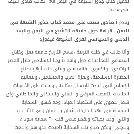
تحميل كتاب جذور الشيعة في اليمن pdf الكاتب صادق سيف
علي محمد
يقدم
أ.صادق سيف علي محمد
كتاب جذور الشيعة في
اليمن - قراءة حول حقيقة التشيع في اليمن والبعد
الديني والسياسي لفرق الشيعة
فيقول:
وأنا طالب في كلية التربيةَ ،قسم التاريخ جامعة تعز، وخلال
استماعي للمحاضرات حول واقع تأريخنا الإسلامي خلال العصر
الراشدي , والأموي , فالعباسي ولأني كنت أزهو بصناع
الحضارة الإسلامية، وبعزة العرب والمسلمين، وبتعاليم
الإسلام التي أعادت للإنسان مكانته , وقضت على الأصوات
المنادية للتعصب العرقي و القبلي والسلالي والمناطقي وأي
شعار ينطوي على استعباد العباد، ومع ظهور السحابة
السوداء في عهد الخليفة عثمان بن عفان رضي الله عنه
والتي أودت بحياته ولقصر علمي قلت : " سحابة سوداء
وتنجلي" ولكن صناع تلك السحابة (امتدت جذورهم وأينعت