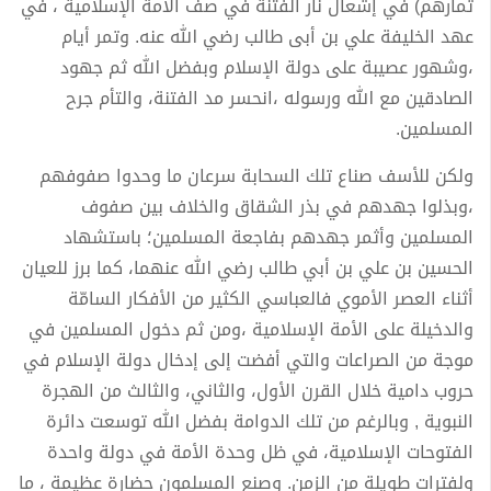
ثمارهم) في إشعال نار الفتنة في صف الأمة الإسلامية ، في
عهد الخليفة علي بن أبى طالب رضي الله عنه. وتمر أيام
،وشهور عصيبة على دولة الإسلام وبفضل الله ثم جهود
الصادقين مع الله ورسوله ،انحسر مد الفتنة، والتأم جرح
المسلمين.
ولكن للأسف صناع تلك السحابة سرعان ما وحدوا صفوفهم
،وبذلوا جهدهم في بذر الشقاق والخلاف بين صفوف
المسلمين وأثمر جهدهم بفاجعة المسلمين؛ باستشهاد
الحسين بن علي بن أبي طالب رضي الله عنهما، كما برز للعيان
أثناء العصر الأموي فالعباسي الكثير من الأفكار السامّة
والدخيلة على الأمة الإسلامية ،ومن ثم دخول المسلمين في
موجة من الصراعات والتي أفضت إلى إدخال دولة الإسلام في
حروب دامية خلال القرن الأول، والثاني، والثالث من الهجرة
النبوية , وبالرغم من تلك الدوامة بفضل الله توسعت دائرة
الفتوحات الإسلامية، في ظل وحدة الأمة في دولة واحدة
ولفترات طويلة من الزمن. وصنع المسلمون حضارة عظيمة ، ما