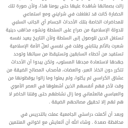
زالت بصماتها شاهدة عليها حتى يومنا هذا، ولأن صورة تلك
الحضارة كانت قد تغلغلت في شرايني ومع استماعي
للمحاضرات الخاصة بتلك الأحداث الجسام أي الجانب السلبي
للدولة الإسلامية من صراع على السلطة ونشوء مذاهب دينية
تستغل الدين للوصول إلى السلطة ولأن التاريخ يعيد نفسه
شعرت بالألم ينتابني وقلت في نفسي لعلّ الأمة الإسلامية
تستفيد من أخطاء السابقين وتستيقظ من سباتها وتوحد
جهدها لاستعادة مجدها المسلوب، ولكن يبدوا أن الأحداث
تتكرر دون اتخاذ العبر، والعضات، فأصحاب المصالح الضيقة من
عشاق الكراسي لم يكلوا، ولم يملوا وما زالوا يوقظونها من
وقت لآخر فهم أنفسهم الذين أشعلوها في العصر الأموي
والعباسي فالعثماني وما زال نشاطهم حتى وقتنا الحاضر لا
هم لهم إلا تحقيق مصالحهم الضيقة .
وبعد أن أكملت دراستي الجامعية عملت بالتدريس في
محافظة صعدة . وشاء الله أن أتعايش مع اخواني المنتمين