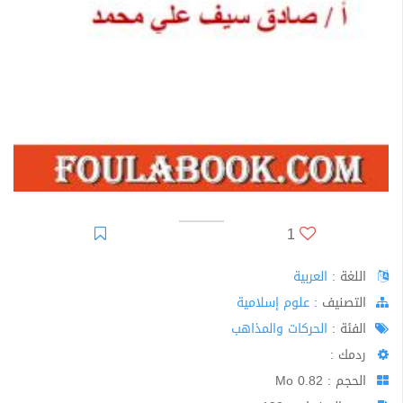
1
اللغة :
العربية
اﻟﺘﺼﻨﻴﻒ :
علوم إسلامية
الفئة :
الحركات والمذاهب
ردمك :
الحجم : 0.82 Mo