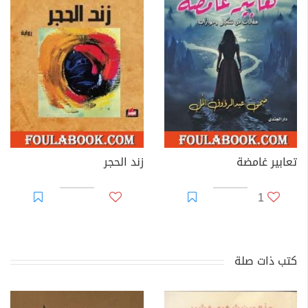
تعابير غامضة
زند الحجر
1
كتب ذات صلة