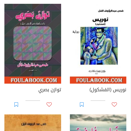
نوريس (الفشكول)
توازن بصري