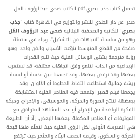
تحميل كتاب جذب بصري pdf الكاتب ضحى عبدالرؤوف المل
صدر عن دار الجندي للنشر والتوزيع في القاهرة كتاب "
جذب
بصري
" للكاتبة والصحفية اللبنانية
ضحى عبد الرؤوف المُل
وهو من سلسلة "انتباهات فن التشكيل"، وجاء في ستمئة
صفحة من القطع المتوسط تنوّعت الأسباب والفن واحد وهو
رؤية مترجمة بشتى الوسائل الفنية حيث تنبع القدرات
الإبداعية من الذات، لتنمو وفق اتجاهات مختلفة، قد نستغرب
بعضها وقد نرفض بعضها، وقد تجمعنا عين عدسة أو لمسة
ريشة جمالية استطاعت التقاط الخطوط أو الألوان، وقد
يجمعنا فيلم قصير اجتمعت فيه العناصر الفنية المتشابكة
ببعضها، لتنتج الصورة والحركة، والموسيقى، والإخراج، وحبكة
الفكرة الواضحة من الإخراج أو عدد المشاهد المتوافق مع
الموتيفات أو العناصر المكملة لبعضها البعض، إلّا أن الطبيعة
هي المدرسة الأولى لكل الرؤى الفنية حيث نتعلّم منها قيمة
الحركة والسكون، وقيمة الصمت البنّاء والمثمر حيث ترتفع