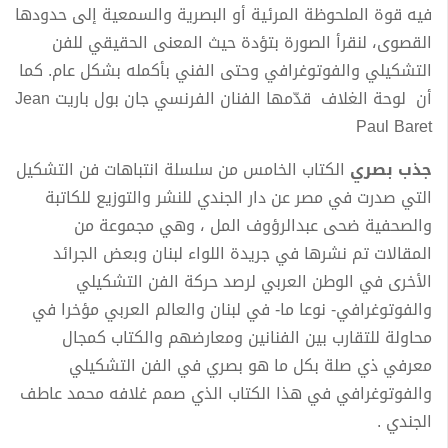
فيه قوة الملحوظة المرئية أو البصرية والسمعية إلى حدودها
القصوى، لنقرأ الصورة بتؤدة حيث المعنى الحقيقي للفن
التشكيلي والفوتوغرافي وحتى الفني بأكمله بشكل عام. كما
أن لوحة الغلاف قدّمها الفنان الفرنسي جان بول باريت Jean
Paul Baret
جذب بصري
الكتاب الخامس من سلسلة انتباهات فن التشكيل
التي صدرت في مصر عن دار الجندي للنشر والتوزيع للكاتبة
والصحفية ضحى عبدالرؤوف المل ، وهي مجموعة من
المقالات تم نشرها في جريدة اللواء لبنان وبعض الجرائد
الأخرى في الوطن العربي لرصد حركة الفن التشكيلي
والفوتوغرافي- نوعا ما- في لبنان والعالم العربي مؤخرا في
محاولة للتقارب بين الفنانين ومعارضهم والكتاب كمجال
معرفي ذي صلة بكل ما هو بصري في الفن التشكيلي
والفوتوغرافي في هذا الكتاب الذي صمم غلافه محمد عاطف
الجندي .