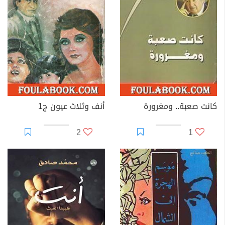
كانت صعبة.. ومغرورة
أنف وثلاث عيون ج1
2
1