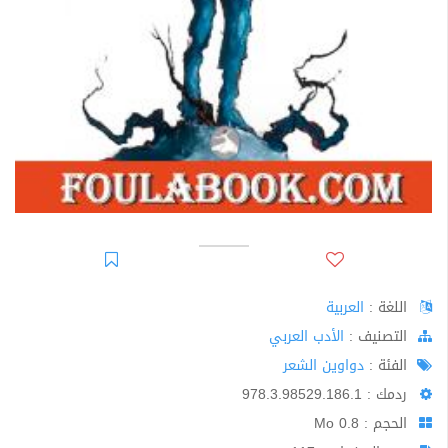
اللغة :
العربية
اﻟﺘﺼﻨﻴﻒ :
الأدب العربي
الفئة :
دواوين الشعر
ردمك : 978.3.98529.186.1
الحجم : 0.8 Mo