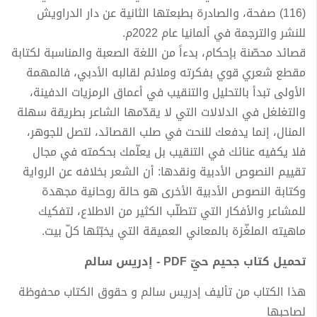
(116) صفحة، والصادرة بطبعتها الثانية عن دار الدراويش
للنشر والترجمة في ألمانيا عام 2022م.
قصائد محصّنة بإحكام، بدءاً من اللغة الصعبة والمناسبة لكتابة
مقطع شعري قوي بفكرته وملائم لقالبه الأدبي، فالمهمة
الأولى تبدأ بالتحليل والتنقيب في أعماق الرمزيات الدفينة،
والتغلغل في الدلالات التي لا يقدّمها الشاعر بطريقة سهلة
المنال، إنما يدفعك للنحت في صلب القصائد، لتصل للجوهر،
فلا يكفيه عنائك في التنقيب بل يعلّمك بحكمته في مجال
تقييم النصوص الأدبية ونقدها: أن الشعر بخلافه عن الرواية
وكتابة النصوص الأدبية الأخرى هو حالة روحانية مجهدة
للمشاعر والأفكار التي تتطلّب الكثير من الاطلاع، لتفكيك
ماهيته الملغّزة بالمعاني العميقة التي يخبّئها كلّ بيت.
تحميل كتاب جحيم حيّ PDF - إدريس سالم
هذا الكتاب من تأليف إدريس سالم و حقوق الكتاب محفوظة
لصاحبها