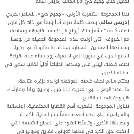
تحميل كتاب جحيم حيّ pdf الكاتب إدريس سالم
تبدأ المجموعة الشعرية الأولى، «
جحيم حيّ
»، للشاعر الكردي
إدريس سالم
، بنصف كلمة تترك أثراً بليغاً في ذات كلّ قارئ،
نصف كلمة تقشعِرُّ منها أرواح مَن لامست قلوبهم وتعاطفت
مع الظروف، التي أولدتْ هذه المجموعة الجميلة من نوعها،
بقصائدها العشرين، المختارة بعناية، والمكتوبة في بداية
اندلاع الحرب في سوريا. لمَن لا يعرف روح سالم عليه بقراءة
نصف كلمته، ليبني على جسدها انطباعاً أولياً لكاتب سخي في
عطائه الأدبي.
يختتم سالم نصف كلمته الموجّهة لوالده بزفرة متألمة:
ما يقهرُ الروحَ يا أبي: «غريبٌ يَرانا كِباراً، وقريبٌ يَرانا صِغاراً...».
هو وجهُ العدالةِ القبيح...
تتناول المجموعة الشعرية أهم القضايا المجتمعية، الإنسانية
والسياسية، على عدة أصعدة متعلّقة بالقضية الكردية
وقضاياها الأخرى، وتسلّط الضوء على المجازر الشنيعة التي
ارتكبت بحق الكرد في مدنها كوباني، عفرين وهولير في