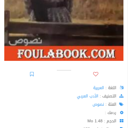
اللغة :
العربية
اﻟﺘﺼﻨﻴﻒ :
الأدب العربي
الفئة :
نصوص
ردمك :
الحجم : 1.48 Mo