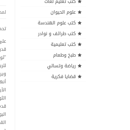
كتب تعليم لغات
علوم الحيوان
لمح
كتب علوم الهندسة
تحمي
كتب طرائف و نوادر
على
كتب تعليمية
قدر
طبخ وطعام
"ثو
للر
رياضة وتسالي
وير
قضايا فكرية
أنه
الأ
الث
قدم
الب
الق