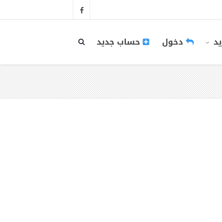
يد
دخول
حساب جديد