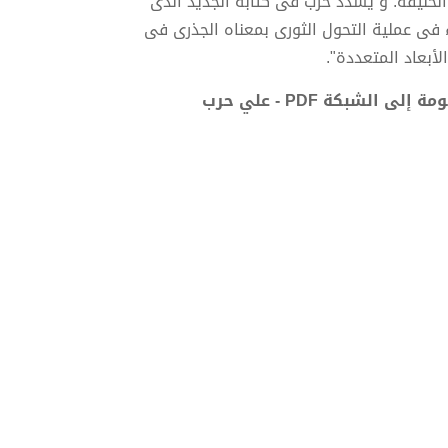
الحليفة. و يشدد حرب فى كتابه الجديد الذى
لبدء فى عملية التحول الثورى بمعناه الجذرى فى
أبعاد المتعددة".
شبكة PDF - علي حرب