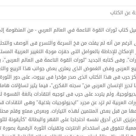
ة عن الكتاب
ل كتاب ثورات القوة الناعمة في العالم العربي - من المنظومة إلى الشبكة pdf الك
 الرغم من أنه لم يفلت من فخ السرعة والتسرع فى الوصف والتحلي
 الإمكان للإحاطة بالعوامل التى حفزت موجة التغيير العربية الم
رات". وفى كتابه الجديد "ثورات القوة الناعمة فى العالم العربى"، 
بيع العربى وفض الغموض الذى يعترى بعض جوانب هذا الربيع والت
كز حرب فى هذا الكتاب الذى صدر مؤخرا فى بيروت، على دور الثورة ا
ا تحرر الإنسان العربى من" سجنه الفكرى"، فيما يثير تساؤلات هامة 
يديولوجية. ولم يتردد على حرب فى توجيه انتقادات بالغة القسوة لل
ورات العربية لم تزد عن مجرد "ايديولوجيات بلاغية" وهى انتقادات قد
ها من قبل بعض المنتمين لهذه التيارات. وبعرض ممتع وقلم محن
وعزيزى الذى أحرق نفسه احتجاجا على القهر والبطالة "كأيقونة للث
معية تتفوق فى استخدام الانترنت وتقنيات الثورة الرقمية بصورة تت