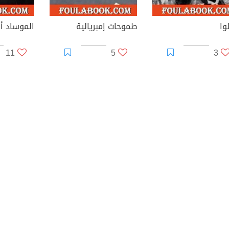
وا
طموحات إمبريالية
11
5
3