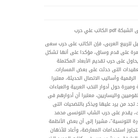
اتب علي حرب
ل للربيع العربى، فإن الكاتب على حرب سعى
ستمرة على قدم وساق، مؤكدا على أنها تشكل
يحاول على حرب تقديم الأبعاد المكتملة
عقيدات التى حدثت على بعض المسارات.
لرقمية وأساليب الاتصال الحديثة، معتبرا
ومبررة حول أدوار النخب العربية والعباءات
قوميين واليساريين، معتبرا أن أدوارهم فى
 تجد من يرد عليها ويذكر بالتضحيات التى
ك، يقدم على حرب الشاب التونسى محمد
ورة التونسية"، مشيرا إلى أن بعض الأنظمة
جاوز استخدامات المعارضة، وأعاد للأذهان