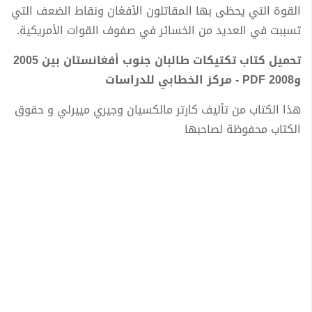
القوة التي يحظى بها المقاتلون الأفغان ونقاط الضعف التي
تسببت في العديد من الخسائر في صفوف القوات الأمريكية.
تحميل كتاب تكتيكات طالبان جنوب أفغانستان بين 2005
و2008 PDF - مركز الخطابي للدراسات
هذا الكتاب من تأليف كارتر مالكسيان وجيري مييرلي و حقوق
الكتاب محفوظة لصاحبها