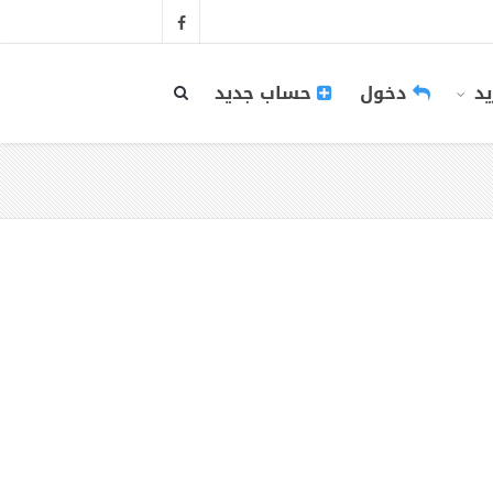
يد
دخول
حساب جديد