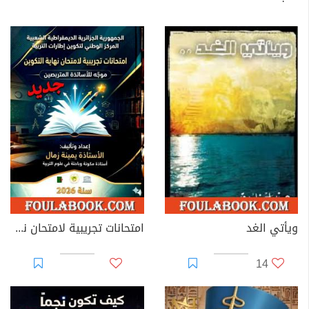
ويأتي الغد
امتحانات تجريبية لامتحان نهاية التكوين – موجه للأساتذة المتربصين
14