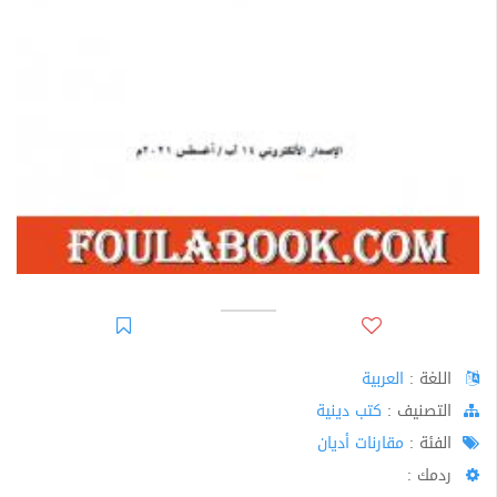
اللغة :
العربية
اﻟﺘﺼﻨﻴﻒ :
كتب دينية
الفئة :
مقارنات أديان
ردمك :