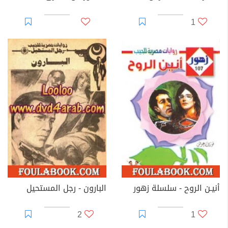
1
أنيـن الروح - سلسلة زهور
البارون - رجل المستحيل
2
1