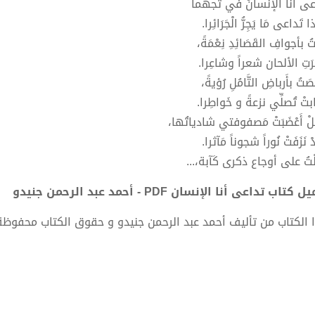
عى أنا الإنسانُ في تجهماً
 تَداعى مَا يَجِرُّ الْجَرَائِرا.
تُ بأجوافِ القَصَائِدِ نِعْمَةً،
ثَرَتِ الألحان شعراً وشاعِرا.
َتُ بأَرباضِ التَّامُلِ رُؤيةً،
بتْ تُصلِّي نزعةً و خَواطِرا.
 أَعْضَبَتْ مَصفوفتي شادياتُها،
 نَزَفَتْ نُوراً شجوناً مَآثرا.
لْتُ على أوجاع ذكرى كَآبة،...
كتاب تداعى أنا الإنسان PDF - أحمد عبد الرحمن جنيدو
 الكتاب من تأليف أحمد عبد الرحمن جنيدو و حقوق الكتاب محفوظة