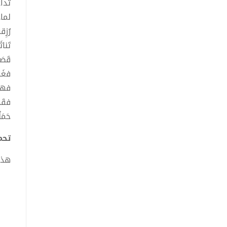
تدا
لماذا
رُزِق
تَنا
قَصَص
فغَا
فهلْ
فقَدْ
حَمَ
تحميل 
هذا