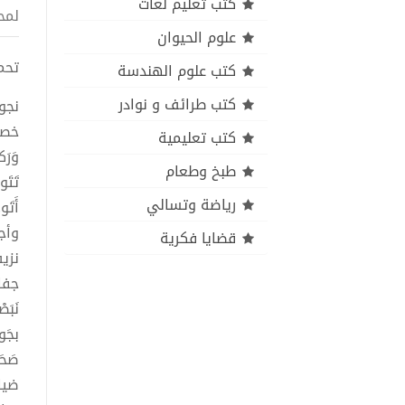
كتب تعليم لغات
لمح
علوم الحيوان
تحميل ك
كتب علوم الهندسة
كتب طرائف و نوادر
نجوتُ
خصوب
كتب تعليمية
وَرَك
طبخ وطعام
تَتَو
رياضة وتسالي
أَتَو
وأج
قضايا فكرية
نزيف
جفا 
نَبَص
بجَو
صَحَو
ضياع