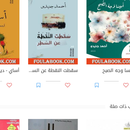
سا وجه الصبح
سقطت النقطة عن السطر
أساي - دي
 ذات صلة