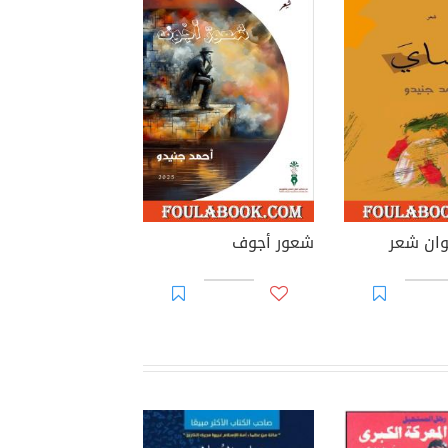
وان شعر
شعور أجوف