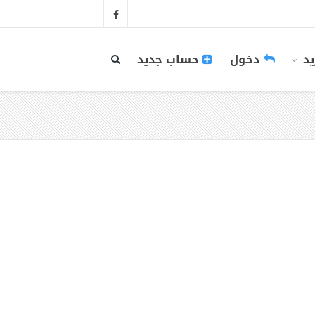
يد
دخول
حساب جديد