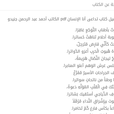
ة عن الكتاب
تاب تداعى أنا الإنسان pdf الكاتب أحمد عبد الرحمن جنيدو
 بأطنابِ التَّوَجُعِ عَاقِرًا.
ة أحلام تَناهَتْ خَسائرا.
تُ كَأَنِّي فَارِسٌ مُتَرَجِلٌ،
هُ هُبوبُ الْحَرِبِ أَغزو الدَّوائرِا.
جُ تيجانَ النِّصْالِ هَزِيمَةً،
لس عَرش الوَهم أعلو المنابرا.
 الجراحاتِ الأسيرُ مُفَرَّغْ
وطناً من نائحاتٍ سَواتِرا.
ْتُكَ فِي الْقَلْبِ المُؤلَّهِ دَعوةً،
فِ الدِّياجي أستَقيكَ بَشائرا.
تَ ببِإِشْرَاقِ النَّداءِ مُزَمَّلَاً
اً بكأس فارغ كُمْ تَخامَرا.