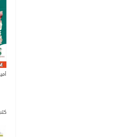
أمي
كتب