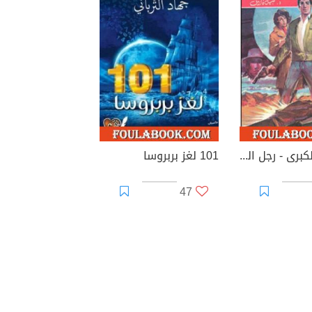
المعركة الكبرى - رجل المستحيل
101 لغز بربروسا
47