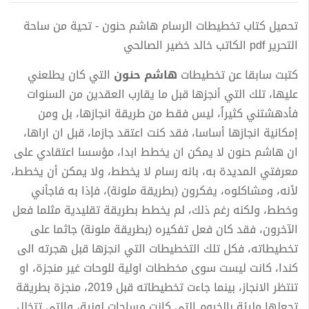
تحميل كتاب تخطيطات الرسام هاشم حنون - تحية من ساحة
التحرير pdf الكاتب خالد خضير الصالحي
كتبت سابقا عن تخطيطات
هاشم حنون
التي كان يطلعني
عليها، تلك التي أنجزها قبل ما يقارب العقدين من السنوات
فأدهشتني كثيراُ، ليس فقط من طريقة انجازها، بل ومن
إمكانية انجازها أساسا، فقد كنت اعتقد جازما، قبل ان اراها،
ان هاشم حنون لا يمكن ان يخطط ابدا، مؤسسا اعتقادي على
معرفتي المديدة به، بانه رسام لا يخطط، ولا يمكن أن يخطط،
لأنه، ومشاكلوه، يفكرون (بطريقة ملونة)، فإذا به فاجأني
وخطط، ولكنه رغم ذلك، لم يخطط بطريقة تقليدية مثلما فعل
الآخرون، فقد كان فعل تفكيره (بطريقة ملونة) جاثما على
تخطيطاته، فكل تلك التخطيطات التي انجزها قبل هجرته الى
كندا، كانت ليست سوى مخططات اولية للوحات غير منجزة، او
تنتظر الانجاز، بينما جاءت تخطيطاته قبل 2019، منجزة بطريقة
تجعلها مليئة بالخروم التي كانت مساحات لونية، والتي تتخلل