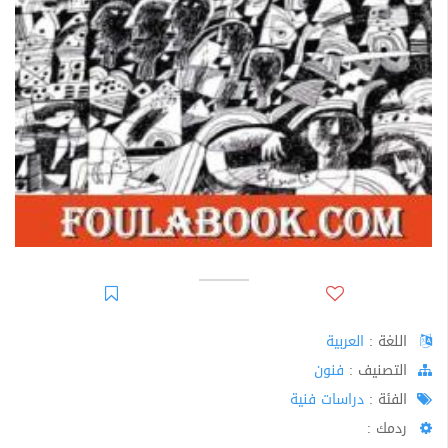
اللغة :
العربية
اﻟﺘﺼﻨﻴﻒ :
فنون
الفئة :
دراسات فنية
ردمك :