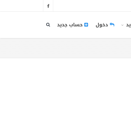
يد
دخول
حساب جديد