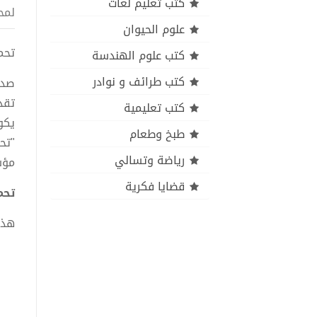
كتب تعليم لغات
لمح
علوم الحيوان
تحميل ك
كتب علوم الهندسة
كتب طرائف و نوادر
صدر
تقد
كتب تعليمية
يكو
طبخ وطعام
"تح
رياضة وتسالي
مؤس
قضايا فكرية
تحميل 
هذا