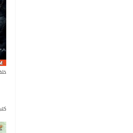
خلف
كتب