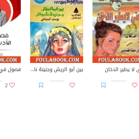
 لا يطير الدخان
بين أبو الريش وجنينة ناميش
فصول في ا
2