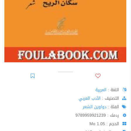
اللغة :
العربية
اﻟﺘﺼﻨﻴﻒ :
الأدب العربي
الفئة :
دواوين الشعر
ردمك : 9789959921239
الحجم : 1.05 Mo