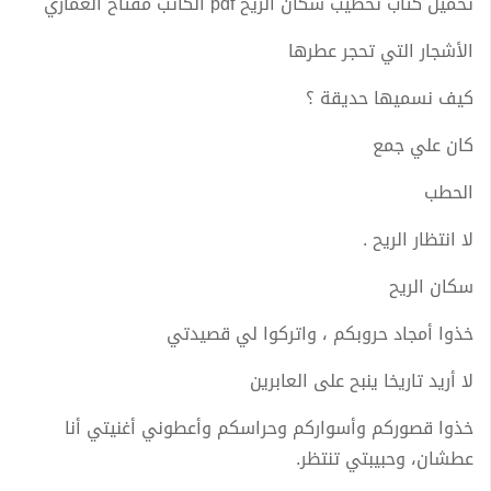
تحميل كتاب تحطيب سكان الريح pdf الكاتب مفتاح العمّاري
الأشجار التي تحجر عطرها
كيف نسميها حديقة ؟
كان علي جمع
الحطب
لا انتظار الريح .
سكان الريح
خذوا أمجاد حروبكم ، واتركوا لي قصيدتي
لا أريد تاريخا ينبح على العابرين
خذوا قصوركم وأسواركم وحراسكم وأعطوني أغنيتي أنا
عطشان، وحبيبتي تنتظر.