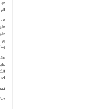
«با
الو
ف «
«تي
«تی
روا
و«أ
فقد
عاي
الك
اعت
تحمي
هذا