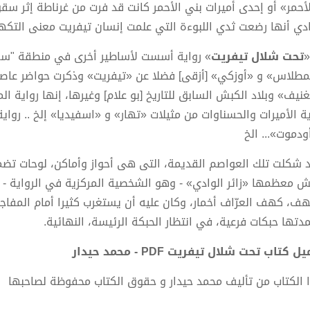
لأحمر» أو إحدى أميرات بني الأحمر كانت قد فرت من غرناطة إثر سق
ادي أنها رضعت ثدي اللبوءة التي علمت إنسان تيفريت معنى التكه
تحت شلال تیفریت
» رواية أسست لأساطير أخرى في منطقة "سعيدة
مطلاس» و «أوزكي» [أزقى] فضلا عن «تيفريت» وذكرت حواضر عاصر
غنیف» وبلاد الكبش السابق للتاريخ [بو علام] وغيرها، إنها رواية ا
ية الأميرات والحسناوات من مثيلات «تهار» و «اسفيديا» إلخ .. رو
ودموت»... الخ
 شكلت تلك العواصم القديمة، التى هى أحواز وأماكن، لوحات تضم
ش معظمها «زائر الوادي» - وهو الشخصية المركزية في الرواية - 
هف، كهف العرّاف أخمار، وكان عليه أن يستغرب كثيرا أمام المفاجآ
مدتها حبكات فرعية، في انتظار الحبكة الرئيسة، النهائية.
ل كتاب تحت شلال تيفريت PDF - محمد حيدار
 الكتاب من تأليف محمد حيدار و حقوق الكتاب محفوظة لصاحبها