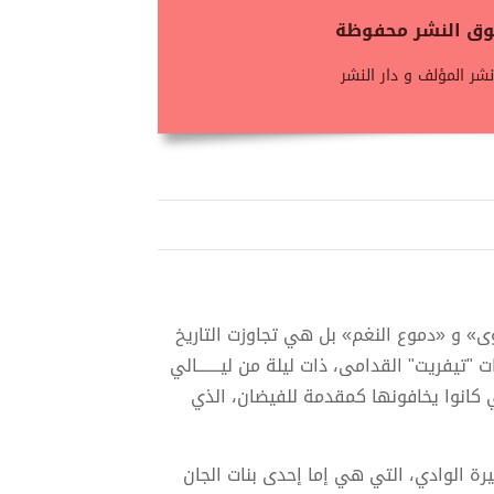
حقوق النشر محفوظة
شر المؤلف و دار النشر
وى» و «دموع النغم» بل هي تجاوزت التاريخ
"تيفريت" القدامى، ذات ليلة من ليـــــــالي
ي كانوا يخافونها كمقدمة للفيضان، الذي
رة الوادي، التي هي إما إحدى بنات الجان