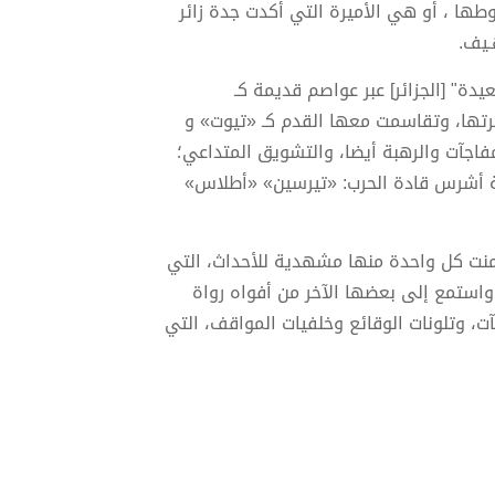
وطها ، أو هي الأميرة التي أكدت جدة زائر
ـيف.
" [الجزائر] عبر عواصم قديمة كـ
تها، وتقاسمت معها القدم كـ «تیوت» و
لمفاجآت والرهبة أيضا، والتشويق المتداعي؛
اية أشرس قادة الحرب: «تيرسين» «أطلاس»
نت كل واحدة منها مشهدية للأحداث، التي
واستمع إلى بعضها الآخر من أفواه رواة
ت، وتلونات الوقائع وخلفيات المواقف، التي