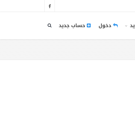
يد
دخول
حساب جديد