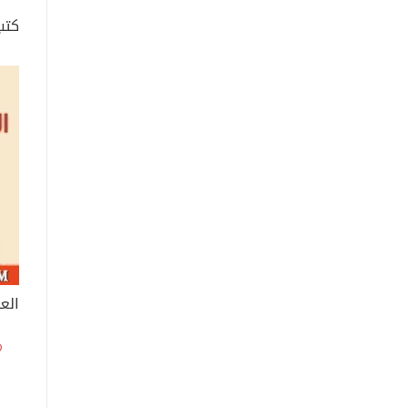
كتب
العب