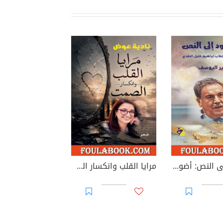
الصعود إلى النص: أضواء على خطاب إبراهيم خليل النقدي
مرايا القلب وانكسار الصمت