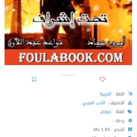
اللغة :
العربية
اﻟﺘﺼﻨﻴﻒ :
الأدب العربي
الفئة :
خواطر
ردمك :
الحجم : 1.84 Mo