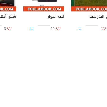
البدر علينا
أدب الحوار
شكرا أيها 
3
11