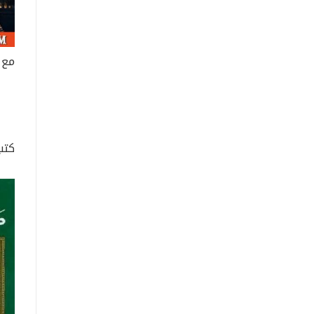
مع 
كتب