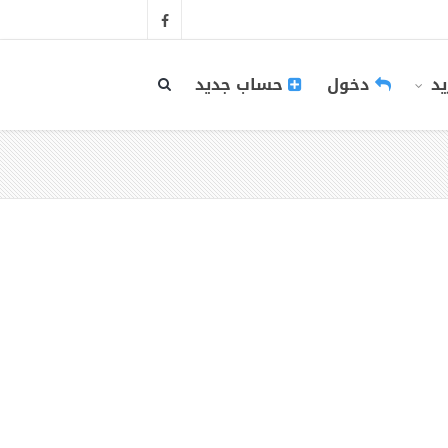
يد
دخول
حساب جديد