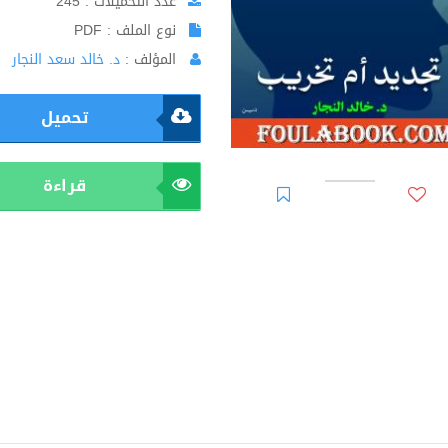
عدد التحميلات : 245
نوع الملف : PDF
المؤلف :
د. خالد سعد النجار
تحميل
قراءة