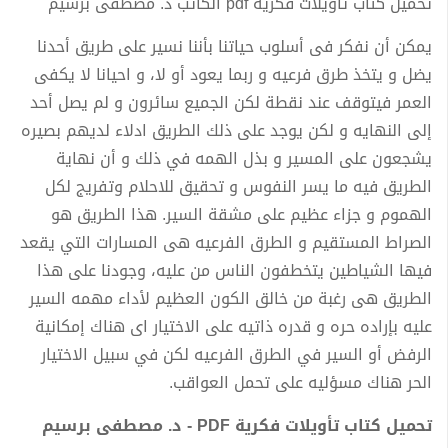
تحميل كتاب تأويلات فكرية pdf الكاتب د. مصطفى برسيم
يمكن أن نفكر فى أسلوب حياتنا بأننا نسير على طريق أحدنا
يضل و يتخذ طرق فرعيه و ربما يعود أو لا، و احيانا لا يكفى
العمر فيتوقف عند نقطة لكن الجميع سائرون و لم يصل أحد
إلى النهايه و لكن يوجد على ذلك الطريق ادلاء لديهم بصيره
يشجعون على المسير و بذل الهمه في ذلك و أن نهاية
الطريق فيه ما يسر النفوس و تحقيق للاحلام وتفريج لكل
الهموم و جزاء عظيم على مشقة السير. هذا الطريق هو
الصراط المستقيم و الطرق الفرعيه هى المسارات التي يقعد
فيها الشياطين يتخطفون الناس من عليه، وجودنا على هذا
الطريق هى رغبة من خالق الكون العظيم لأداء مهمه السير
عليه بإراده حره و قدره ذاتيه على الاختيار اى هناك إمكانية
الرفض أو السير في الطرق الفرعيه لكن في سبيل الاختيار
الحر هناك مسؤليه على تحمل العواقب.
تحميل كتاب تأويلات فكرية PDF - د. مصطفى برسيم