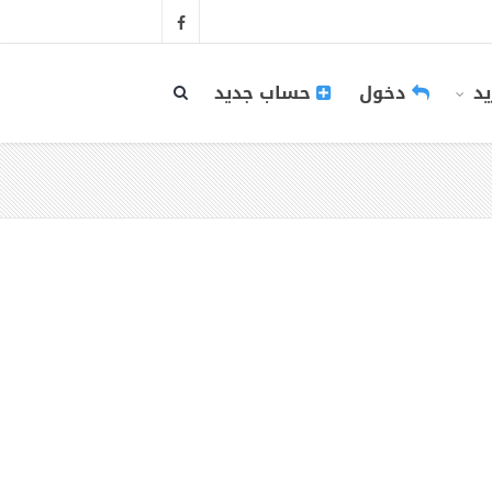
يد
دخول
حساب جديد