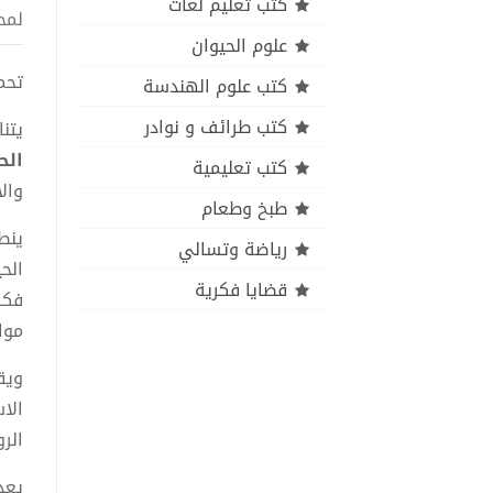
كتب تعليم لغات
لمح
علوم الحيوان
تحمي
كتب علوم الهندسة
كتب طرائف و نوادر
يتن
الح
كتب تعليمية
وال
طبخ وطعام
ينط
رياضة وتسالي
الح
قضايا فكرية
فكر
موا
ويق
الا
الرو
يعد