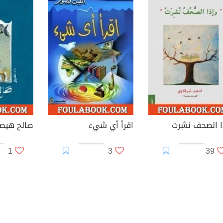
ا الصحف نشرت
اقرأ أي شيء
صالح هيص
1
3
39