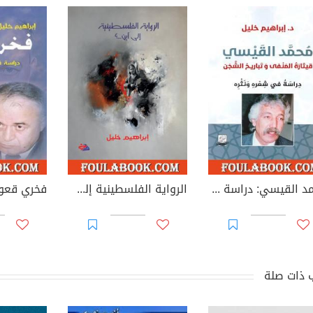
محمد القيسي: دراسة في شعره ونثره
الرواية الفلسطينية إلى أين؟
 ذات صلة