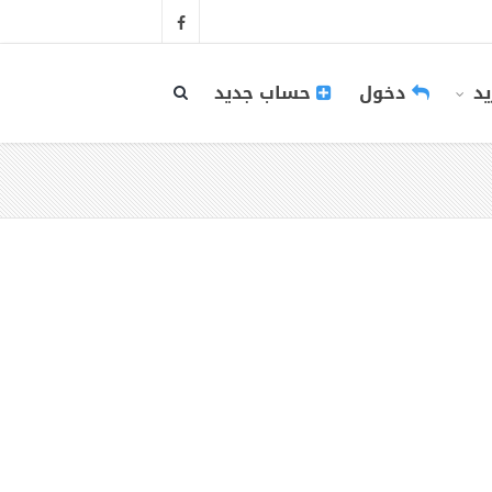
يد
دخول
حساب جديد