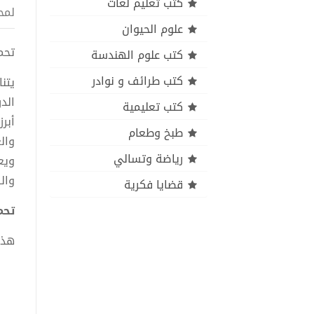
كتب تعليم لغات
لمح
علوم الحيوان
تحميل
كتب علوم الهندسة
كتب طرائف و نوادر
يتن
الد
كتب تعليمية
أبر
طبخ وطعام
وال
رياضة وتسالي
ويع
والر
قضايا فكرية
تحمي
هذا