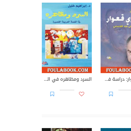
فخري قعوار: دراسة في فنه القصصي
السرد ومظاهره في القصة العربية القصيرة