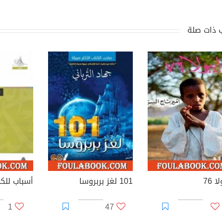
 ذات صلة
ا 76
101 لغز بربروسا
أسباب للكي
1
47