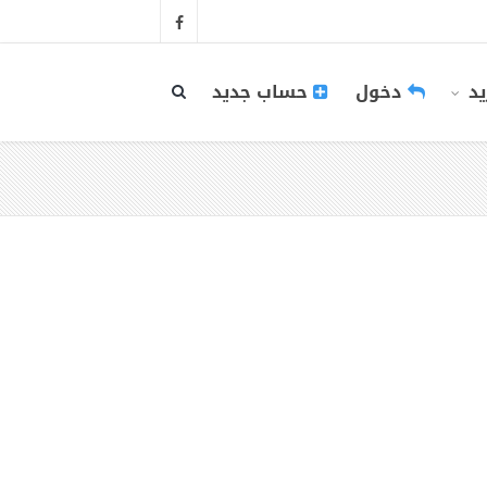
يد
دخول
حساب جديد