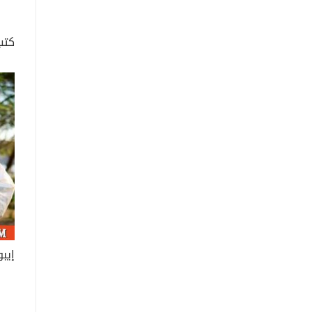
كتب
إيبول