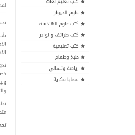
كتب تعليم لغات
لمح
علوم الحيوان
تحميل 
كتب علوم الهندسة
كتب طرائف و نوادر
تأخ
الا
كتب تعليمية
الأ
طبخ وطعام
تدو
رياضة وتسالي
خصو
قضايا فكرية
وبي
وال
تطر
متص
تحميل