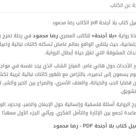
ة عن الكتاب
كتاب بلا أجنحة pdf الكاتب رضا محمود
ذنا رواية
«بلا أجنحة»
للكاتب المصري
رضا محمود
في رحلة تمزج بي
جتماعية، حيث يلتقي الواقع بعالم غامض تسكنه كائنات نباتية واعي
حداث المشوقة التي تغيّر حياة أبطال الرواية.
ر الأحداث حول هاني عامر، المبارز الشاب الذي يجد نفسه في موا
م يسعون إلى تدميره، بالتزامن مع ظهور كائنات نباتية غريبة تكشف
ن قضايا الحب والخيانة، والعنف الأسري، والصراع بين الخير والشر،
تشويق.
ح الرواية أسئلة فلسفية وإنسانية حول الإيمان والصبر، وحدود الو
اعدة تجمع بين الإثارة والتأمل الفكري. ويأتي الجزء الأول ممهدًا ل
 كتاب بلا أجنحة PDF - رضا محمود