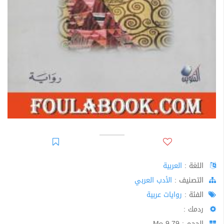
اللغة :
العربية
اﻟﺘﺼﻨﻴﻒ :
الأدب العربي
الفئة :
روايات عربية
ردمك :
الحجم : 9.79 Mo