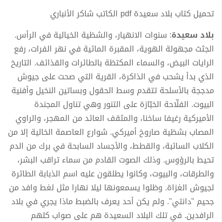
تحميل كتاب بلاد سعيدة pdf الكاتب شاكر الأنباري
بلاد سعيدة
: سنوات الانهيار، والشظية الخيالية في الرأس.
الجثث مجهولة الهوية، المقبرة المائية في نهر الفرات، رفع
الرايات البيض، والسماء المكتظة بالطائرات والقذائف. التاريخ
الذي بدأ يشحب في الذاكرة، القرية التي صحت على جيوش
مدججة بالأسلحة تتقدم وسط الحقول وبساتين النخيل وأفنية
البيوت. الفلّاحة الخبّازة على التنور وهي تناول المجندة
الأميركية رغيفا ساخنا، والمثقف العائد من المهجر، والراوي
المصاب بشظية صاروخ أميركي. شوارع العاصمة الخالية إلا من
الكلاب السائبة، والقطط، والأجساد السابحة في برك من الدم
تحيط بالرؤوس. وذلك الصوت القادم من سماء تراقب البشر،
والطرقات، والبيوت، وكانوا يطلقون عليه اسم الذبابة الطائرة
لجيوش الغزاة. وظلوا يسمعونها ليلا نهارا مثل لغط وافد من
جحيم "دانتي". ولم يكن أحد يعرف بالضبط ماذا يجري في بلاد
الرافدين. في تلك البلاد السعيدة هم على صواب كلهم