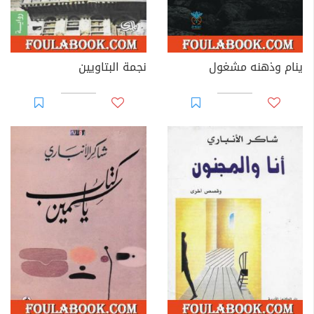
ينام وذهنه مشغول
نجمة البتاويين