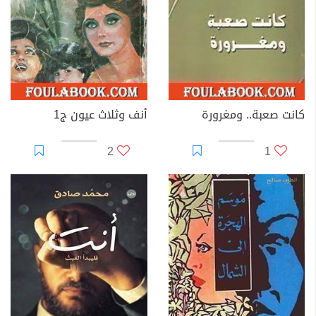
كانت صعبة.. ومغرورة
أنف وثلاث عيون ج1
2
1