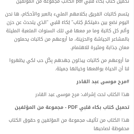
تحميل كتاب بكاء قلبي pdf الكاتب مجموعة من المؤلفين
يتسم كاتبات الفريق بكلامهم المليء بالعبر والأحكام، ها نحن
اليوم نضع بين دفيتكمُ كِتاب" بُكاءُ قَلبي "الذي يتحدث عن حزن
وألم كل كاتبة وما مر معها في تلك السنوات المتعبة المليئة
بالمشاعر الجياشة والحزينة، ما أروعهم من كاتبات يحملون
معان جذابة ومثيرة للاهتمام.
ما أروعهم من كاتبات يبذلون جهدهم بِكُلِ حب لكي يظهروا
لنا أن الحياة بواقعها وخيالها جميلة.
#مرح موسى عبد القادر
هذا الكتاب تحت إشراف: مرح موسى عبد القادر
تحميل كتاب بكاء قلبي PDF - مجموعة من المؤلفين
هذا الكتاب من تأليف مجموعة من المؤلفين و حقوق الكتاب
محفوظة لصاحبها