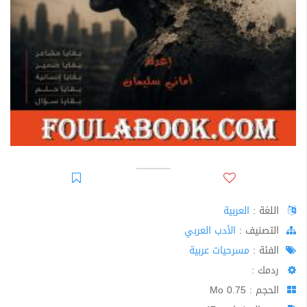
اللغة :
العربية
اﻟﺘﺼﻨﻴﻒ :
الأدب العربي
الفئة :
مسرحيات عربية
ردمك :
الحجم : 0.75 Mo