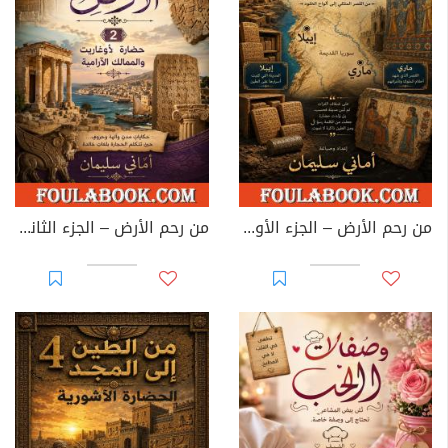
من رحم الأرض – الجزء الأول: إيبلا وماري
من رحم الأرض – الجزء الثاني: حضارة أوغاريت والممالك الآرامية