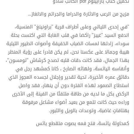
تحميل كتاب بارابيلوم pdf الكاتب شادو
مزيج من الرعب والاثارة والدراما والجرائم والالغاز...
"في إحدى الليالي وعلى أطراف قرية "براونينغ" المنسية،
اندفع السيد "غيبز" راكضا في قلب الغابة التي اكتست بحلة
سوداء، زادتها لمسات الضباب الخفيفة وأصوات الطيور الليلية
هيبة وجمالا على عكسنا نحن، لم يكن قادرا على رؤية المنظر
بهذا الجمال، فقد كانت دقات قلبه تصدح كرشاش "تومسون"،
وأنفاسه اليائسة، ولهاثه الصارخ ، كانا كمشهد رجل في
دقائق عمره الأخيرة، تحية تقدير وإجلال لجسده العجوز الذي
استطاع الصمود لهذه الفترة دون أن ينهار، فقد واصل
الركض بكل ما لديه من طاقة ملتفتًا من الفينة إلى الأخرى
وراءه حيث كانت تلمع من بعيد أضواء مشاعل مرفوقة
بهتافاتٍ غاضبة، وتوعدات بالويل والثبور.
كمحاولة يائسة، فتح فمه بصوت متقطع بائس