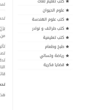
كتب تعليم لغات
لمح
علوم الحيوان
تحميل 
كتب علوم الهندسة
كتب طرائف و نوادر
لأنّ
من 
كتب تعليمية
تأل
طبخ وطعام
تصم
رياضة وتسالي
تدق
قضايا فكرية
الن
قائ
تحميل
هذا