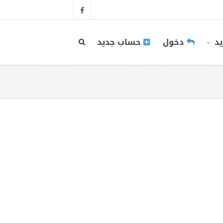
يد
دخول
حساب جديد