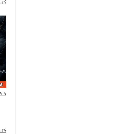
كتب
خلف
كتب