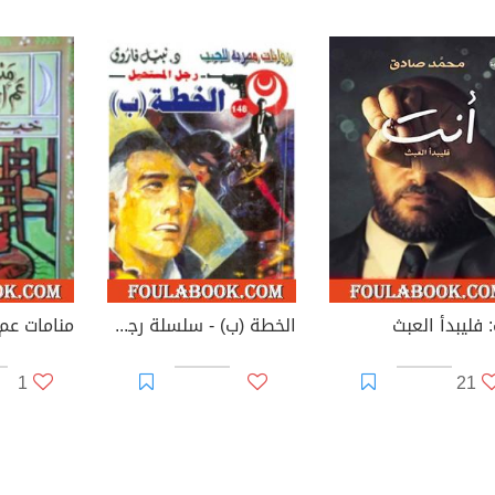
 فليبدأ العبث
الخطة (ب) - سلسلة رجل المستحيل
منامات عم
1
21