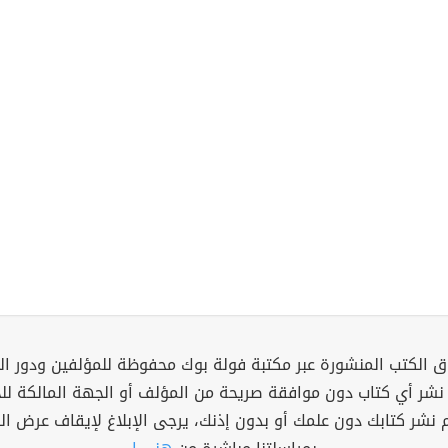
 الكتب المنشورة عبر مكتبة فولة بوك محفوظة للمؤلفين ودور ال
 نشر أي كتاب دون موافقة صريحة من المؤلف أو الجهة المالكة ل
م نشر كتابك دون علمك أو بدون إذنك، يرجى الإبلاغ لإيقاف عرض ال