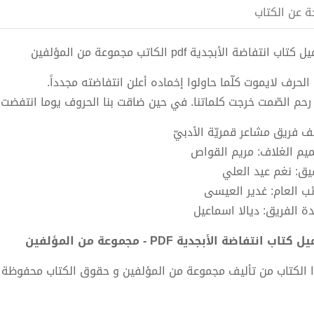
ة عن الكتاب
كتاب انتفاضة الأبجدية pdf الكاتب مجموعة من المؤلفين
 الحرف لايموت كلّما حاولوا إخماده أعلن انتفاضته مجدداً.
رحم الصّمت خرجت كلماتنا. في حين ضاقت بنا الحروف يوما انتفضت بنا
يف فريق مشاعر قمريّة الأدبيّ
يم الغلاف: مريم القواص
يق: نغم عيد العلي
ائب العام: غدير العيسى
دة الفريق: ديالا اسماعيل
 كتاب انتفاضة الأبجدية PDF - مجموعة من المؤلفين
 الكتاب من تأليف مجموعة من المؤلفين و حقوق الكتاب محفوظة 