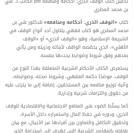
تحميل كتاب الوقف الذري: أحكامه ومنافعه pdf الكاتب د. علي
بن محمد المطري
كتاب
«الوقف الذري: أحكامه ومنافعه»
للدكتور
علي بن
محمد المطري
هو كتاب فقهي يتناول أحد أنواع الوقف في
الشريعة الإسلامية، وهو «الوقف الذري» أو «الوقف
الأهلي»، الذي يخصّصه الواقف لأبنائه وذريته ومن يأتي
بعدهم وفق شروط وضوابط يحددها بنفسه.
يستعرض الكتاب الأحكام الشرعية المتعلقة بهذا النوع من
الوقف، موضحًا حكمه الفقهي، وشروط صحته، وضوابطه،
وآلية توزيع منافعه بين المستحقين، إضافة إلى ما يترتب عليه
من حقوق والتزامات شرعية وإدارية.
كما يسلّط الضوء على المنافع الاجتماعية والاقتصادية للوقف
الذري، ودوره في حفظ المال واستمراره داخل الأسرة،
وتحقيق التكافل والتعاون بين أفرادها عبر الأجيال، مع بيان
علاقته بالمقاصد الشرعية التي تهدف إلى استدامة الخير