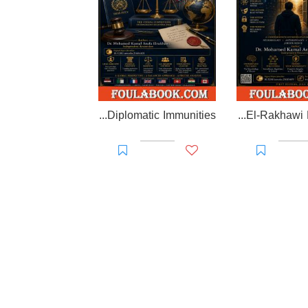
EL-RAKHAWI MONOGRAPH on Diplomatic Immunities
Prisoner of Perception: The El-Rakhawi Manifesto