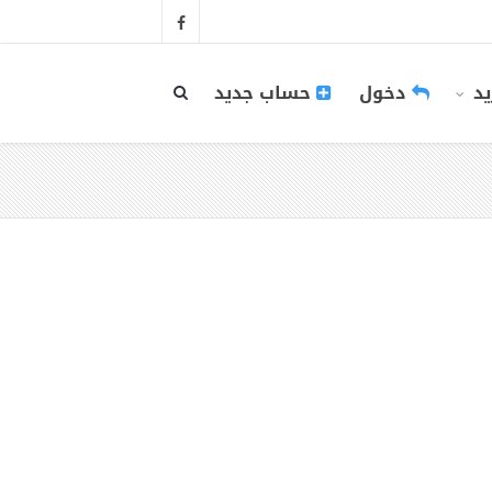
يد
دخول
حساب جديد