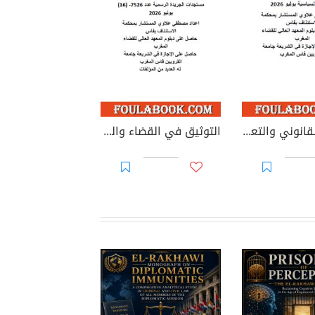
التدقيق القانوني والتعاقدي للحسابات السنوية للأحزاب السياسية
التوثيق في القضاء والقانون المغربيين - الجزء 69