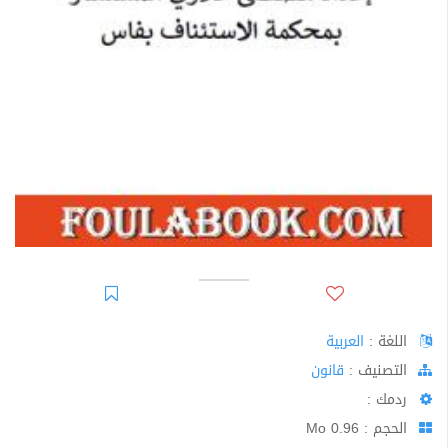
اللغة :
العربية
اﻟﺘﺼﻨﻴﻒ :
قانون
ردمك :
الحجم : 0.96 Mo