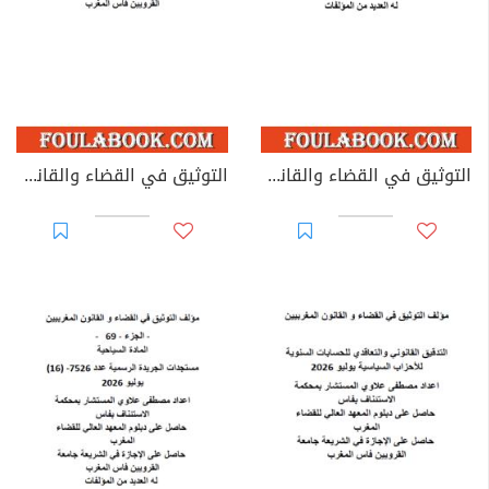
التوثيق في القضاء والقانون المغربيين - الأجزاء من 44 إلى 67
التوثيق في القضاء والقانون المغربيين: تغيير مؤسسات جامعية - يوليوز 2026