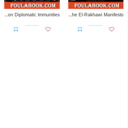
EL-RAKHAWI MONOGRAPH on Diplomatic Immunities
Prisoner of Perception: The El-Rakhawi Manifesto