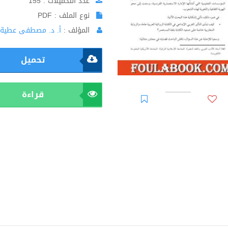
عدد التحميلات : 155
نوع الملف : PDF
المؤلف :
أ. د. مصطفى عطية 
تحميل
قراءة