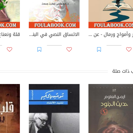
نهر وأمواج ورمال - عن الغربة والثقافة والمثقفين
الاتساق النصي في البنية الشعرية - قصائد جيكور لبدر شاكر السياب نموذجا
قلة ونعناع
 ذات صلة