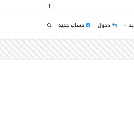
يد
دخول
حساب جديد