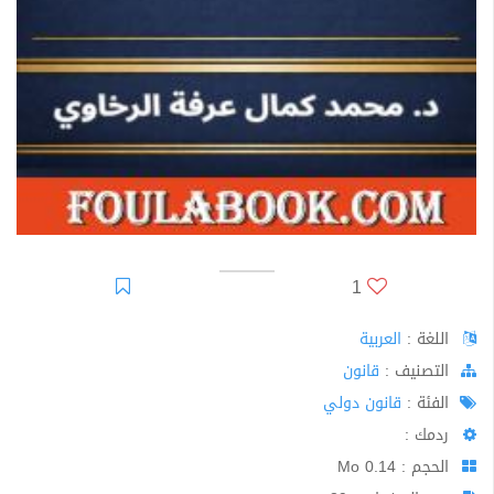
1
اللغة :
العربية
اﻟﺘﺼﻨﻴﻒ :
قانون
الفئة :
قانون دولي
ردمك :
الحجم : 0.14 Mo