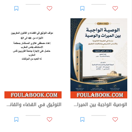
الوصية الواجبة بين الميراث والوصية: دراسة في الطبيعة القانونية والأساس التشريعي وإشكاليات التطبيق
التوثيق في القضاء والقانون المغربيين - الأجزاء من 44 إلى 67