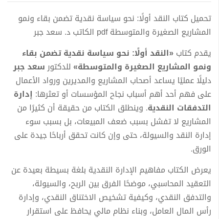
تحميل كتاب النقد أولًا: نحو سياسة نقدية تضمن بقاء ونمو
المشاريع الصغيرة والمتوسطة pdf الكاتب د. سعد جبر
يقدم كتاب
«النقد أولًا: نحو سياسة نقدية تضمن بقاء
ونمو المشاريع الصغيرة والمتوسطة»
للدكتور
سعد جبر
دليلًا عمليًا يساعد أصحاب المشاريع والمديرين ورواد الأعمال
على فهم أحد أهم أسباب نجاح المؤسسات أو تعثرها:
إدارة
التدفقات النقدية
. وينطلق الكتاب من حقيقة أن كثيرًا من
المشاريع لا تفشل بسبب ضعف المبيعات، بل بسبب سوء
إدارة النقد والسيولة، حتى وإن كانت تحقق أرباحًا جيدة على
الورق.
يعرض الكتاب مفاهيم الإدارة النقدية بلغة بسيطة بعيدة عن
التعقيد المحاسبي، موضحًا الفرق بين الربح، والسيولة،
والتدفق النقدي، وكيفية تشخيص الاختناق النقدي، وإدارة
رأس المال العامل، وبناء نظام مالي يحافظ على استقرار