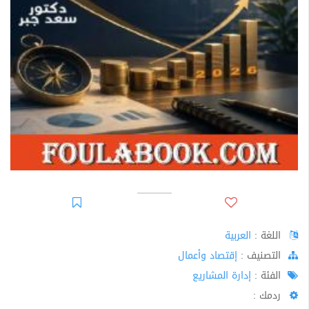
اللغة :
العربية
اﻟﺘﺼﻨﻴﻒ :
إقتصاد وأعمال
الفئة :
إدارة المشاريع
ردمك :