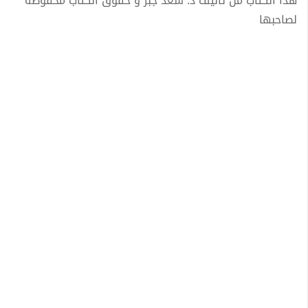
هذا الكتاب من تأليف د. سعد جبر و حقوق الكتاب محفوظة
لصاحبها