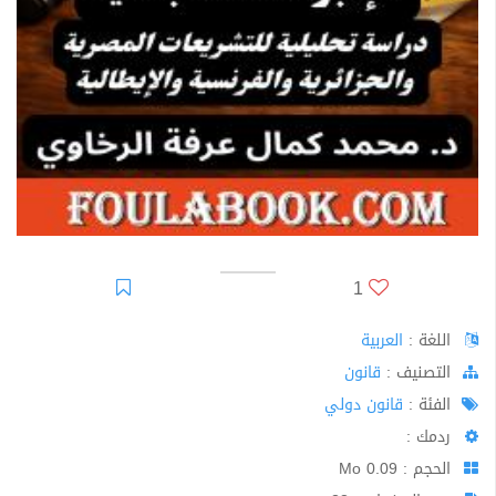
1
اللغة :
العربية
اﻟﺘﺼﻨﻴﻒ :
قانون
الفئة :
قانون دولي
ردمك :
الحجم : 0.09 Mo