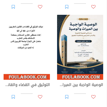
الوصية الواجبة بين الميراث والوصية: دراسة في الطبيعة القانونية والأساس التشريعي وإشكاليات التطبيق
التوثيق في القضاء والقانون المغربيين - الأجزاء من 44 إلى 67