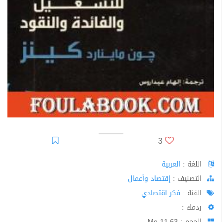
3
اللغة :
العربية
اﻟﺘﺼﻨﻴﻒ :
إقتصاد وأعمال
الفئة :
فكر اقتصادي
ردمك :
الحجم : 11.63 Mo