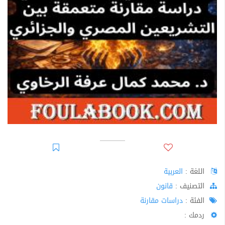
اللغة :
العربية
اﻟﺘﺼﻨﻴﻒ :
قانون
الفئة :
دراسات مقارنة
ردمك :