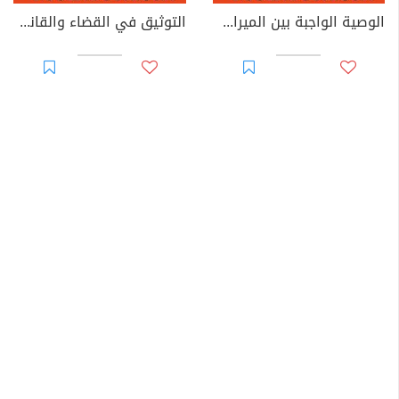
الوصية الواجبة بين الميراث والوصية: دراسة في الطبيعة القانونية والأساس التشريعي وإشكاليات التطبيق
التوثيق في القضاء والقانون المغربيين - الأجزاء من 44 إلى 67