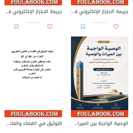
جريمة الابتزاز الإلكتروني في القوانين العربية
جريمة الابتزاز الإلكتروني في القانون الجزائري
الوصية الواجبة بين الميراث والوصية: دراسة في الطبيعة القانونية والأساس التشريعي وإشكاليات التطبيق
التوثيق في القضاء والقانون المغربيين - الأجزاء من 44 إلى 67