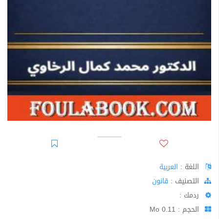
اللغة :
العربية
اﻟﺘﺼﻨﻴﻒ :
قانون
ردمك :
الحجم : 0.11 Mo