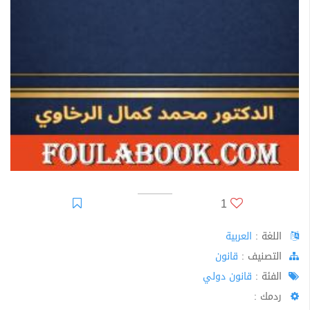
1
اللغة :
العربية
اﻟﺘﺼﻨﻴﻒ :
قانون
الفئة :
قانون دولي
ردمك :