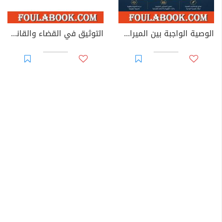
الوصية الواجبة بين الميراث والوصية: دراسة في الطبيعة القانونية والأساس التشريعي وإشكاليات التطبيق
التوثيق في القضاء والقانون المغربيين - الأجزاء من 44 إلى 67